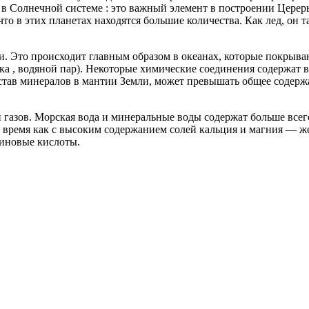
 в Солнечной системе : это важный элемент в построении Церер
что в этих планетах находятся большие количества. Как лед, он т
. Это происходит главным образом в океанах, которые покрывают
ака , водяной пар). Некоторые химические соединения содержат 
став минералов в мантии Земли, может превышать общее содерж
и газов. Морская вода и минеральные воды содержат больше всег
о время как с высоким содержанием солей кальция и магния — ж
миновые кислоты.