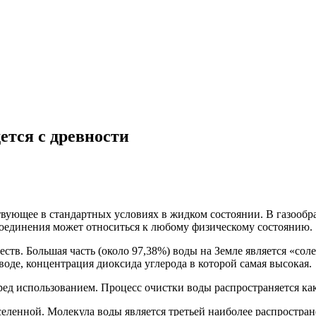
ется с древности
вующее в стандартных условиях в жидком состоянии. В газообра
соединения может относиться к любому физическому состоянию.
тв. Большая часть (около 97,38%) воды на Земле является «соле
оде, концентрация диоксида углерода в которой самая высокая.
ред использованием. Процесс очистки воды распространяется ка
селенной. Молекула воды является третьей наиболее распростра