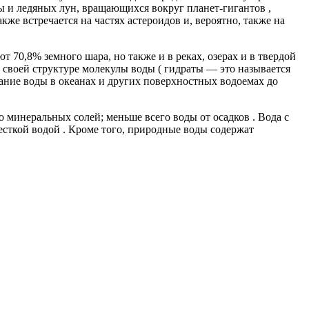
ы и ледяных лун, вращающихся вокруг планет-гигантов ,
акже встречается на частях астероидов и, вероятно, также на
 70,8% земного шара, но также и в реках, озерах и в твердой
в своей структуре молекулы воды ( гидраты — это называется
ание воды в океанах и других поверхностных водоемах до
о минеральных солей; меньше всего воды от осадков . Вода с
есткой водой . Кроме того, природные воды содержат