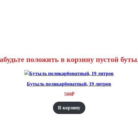
абудьте положить в корзину пустой буты
Бутыль поликарбонатный, 19 литров
500
₽
В корзину