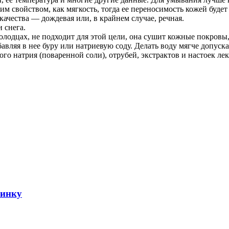
им свойством, как мягкость, тогда ее переносимость кожей буде
качества — дождевая или, в крайнем случае, речная.
 снега.
олодцах, не подходит для этой цели, она сушит кожные покровы,
бавляя в нее буру или натриевую соду. Делать воду мягче допус
го натрия (поваренной соли), отрубей, экстрактов и настоек ле
ринку