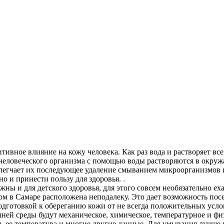
тивное влияние на кожу человека. Как раз вода и растворяет вс
еловеческого организма с помощью воды растворяются в окружа
легчает их последующее удаление смыванием микроорганизмов и
но и принести пользу для здоровья. .
и для детского здоровья, для этого совсем необязательно ехат
ом в Самаре расположена неподалеку. Это дает возможность посе
одготовкой к обереганию кожи от не всегда положительных усл
ей среды будут механическое, химическое, температурное и физ
 ее температура и многие другие данные. Для умывания лучше в