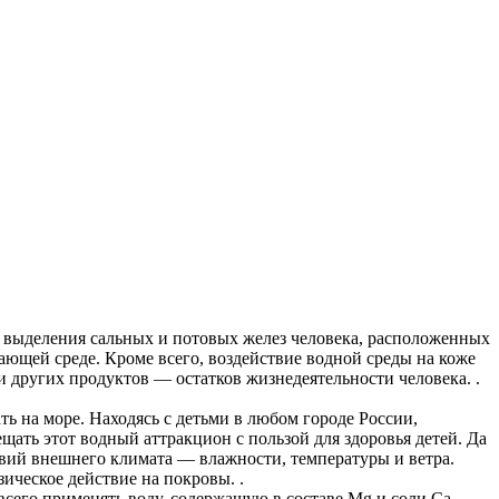
е выделения сальных и потовых желез человека, расположенных
ющей среде. Кроме всего, воздействие водной среды на коже
 других продуктов — остатков жизнедеятельности человека. .
ь на море. Находясь с детьми в любом городе России,
щать этот водный аттракцион с пользой для здоровья детей. Да
овий внешнего климата — влажности, температуры и ветра.
ическое действие на покровы. .
сего применять воду, содержащую в составе Mg и соли Ca.