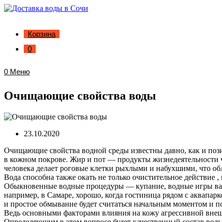
Корзина
0
0
Меню
Очищающие свойства воды
23.10.2020
Очищающие свойства водной среды известны давно, как и пози
в кожном покрове. Жир и пот — продукты жизнедеятельности ч
человека делает роговые клетки рыхлыми и набухшими, что об
Вода способна также окать не только очистительное действие , 
Обыкновенные водные процедуры — купание, водные игры важны 
например, в Самаре, хорошо, когда гостиница рядом с аквапарк
и простое обмывание будет считаться начальным моментом и п
Ведь основными факторами влияния на кожу агрессивной внешн
Определяющим в этом вопросе будет качественный состав воды,