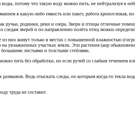
воды, потому что такую воду можно пить, не нейтрализуя в ней 
анием в какую-либо емкость или пакет, работа кропотливая, но
 ручьи, родники, реки и озера. Звери и птицы отличные помощни
по следам зверей и по направлению полёта птиц можно определ
 из них живут только в местах с повышенной влажностью (гигр
сто на увлажненных участках земли. Эти растения (аир обыкнов
, большими листьями и толстыми стеблями.
можно пить без обработки, но если ручей со слабым течением ил
азмывов. Ведь отыскать следы, по которым когда-то текла вода,
оду труда не составит.