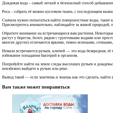
Дождевая вода – самый легкий и безопасный способ добывания 
Роса – собрать её можно кусочком ткани, с последующим выжим
Сначала нужно попытаться найти поверхностные воды, такие как
Присмотритесь внимательно, наблюдайте за живой природой, 
Обратите внимание на встречающиеся вам растения. Некоторые
растут у берегов, болот, рядом с грунтовыми водами или про
многие другие) отличаются яркими, темно-зелеными, сочными
Немало встречаются ручьев, ключей — это вода безвредная, её 
избежание попадания бактерий в организм.
Попробуйте найти на земле следы высохших ручьев и дождевых р
неизбежно выйдете к ручью или реке.
Вывод такой — если захочешь и знаешь как это сделать, найти в
Вам также может понравиться