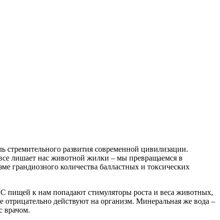
оль стремительного развития современной цивилизации.
все лишает нас животной жилки – мы превращаемся в
изме грандиозного количества балластных и токсических
 С пищей к нам попадают стимуляторы роста и веса животных,
е отрицательно действуют на организм. Минеральная же вода –
с врачом.