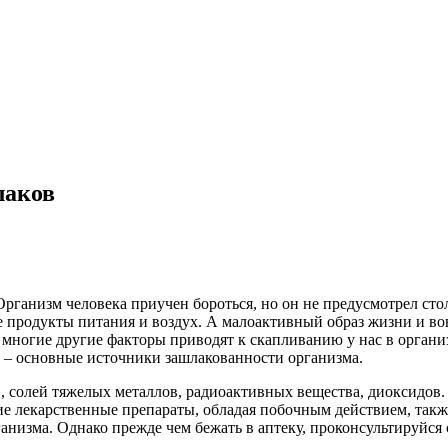
лаков
Организм человека приучен бороться, но он не предусмотрел ст
 продукты питания и воздух. А малоактивный образ жизни и во
и многие другие факторы приводят к скапливанию у нас в орган
х – основные источники зашлакованности организма.
, солей тяжелых металлов, радиоактивных вещества, диоксидов.
ие лекарственные препараты, обладая побочным действием, такж
низма. Однако прежде чем бежать в аптеку, проконсультируйся 