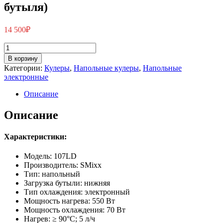
бутыля)
загрузка
бутыля)
14 500
₽
Количество
товара
В корзину
Smixx
Категории:
Кулеры
,
Напольные кулеры
,
Напольные
107
электронные
LD
белый
Описание
(нижняя
загрузка
Описание
бутыля)
Характеристики:
Модель: 107LD
Производитель: SMixx
Тип: напольный
Загрузка бутыли: нижняя
Тип охлаждения: электронный
Мощность нагрева: 550 Вт
Мощность охлаждения: 70 Вт
Нагрев: ≥ 90°С; 5 л/ч