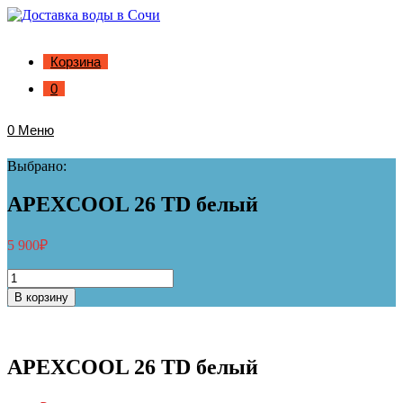
Корзина
0
0
Меню
Выбрано:
APEXCOOL 26 ТD белый
5 900
₽
Количество
товара
В корзину
APEXCOOL
26
ТD
белый
APEXCOOL 26 ТD белый