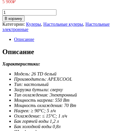
5 900
₽
Количество
товара
В корзину
APEXCOOL
Категории:
Кулеры
,
Настольные кулеры
,
Настольные
26
электронные
ТD
белый
Описание
Описание
Характеристики:
Модель: 26 ТD белый
Производитель: APEXCOOL
Тип: настольный
Загрузка бутыли: сверху
Тип охлаждения: Электронный
Мощность нагрева: 550 Вт
Мощность охлаждения: 70 Вт
Нагрев: ≥ 90°С; 5 л/ч
Охлаждение: ≤ 15°С; 1 л/ч
Бак горячей воды 1,2 л
Бак холодной воды 0,8л