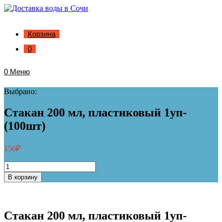
Корзина
0
0
Меню
Выбрано:
Стакан 200 мл, пластиковый 1уп-
(100шт)
150
₽
Количество
товара
В корзину
Стакан
200
мл,
пластиковый
Стакан 200 мл, пластиковый 1уп-
1уп-