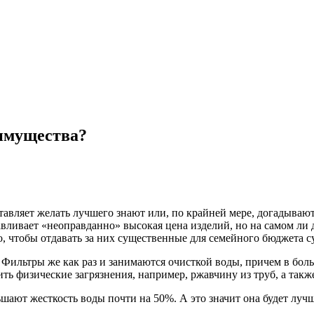
еимущества?
ставляет желать лучшего знают или, по крайней мере, догадываю
авливает «неоправданно» высокая цена изделий, но на самом ли 
о, чтобы отдавать за них существенные для семейного бюджета 
ья. Фильтры же как раз и занимаются очисткой воды, причем в бо
ть физические загрязнения, например, ржавчину из труб, а такж
ьшают жесткость воды почти на 50%. А это значит она будет лу