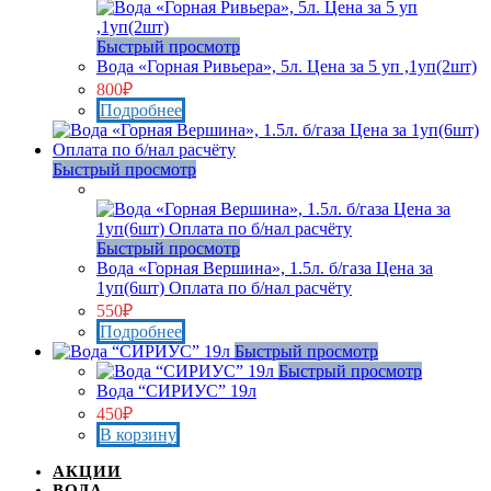
Быстрый просмотр
Вода «Горная Ривьера», 5л. Цена за 5 уп ,1уп(2шт)
800
₽
Подробнее
Быстрый просмотр
Нет в наличии
Быстрый просмотр
Вода «Горная Вершина», 1.5л. б/газа Цена за
1уп(6шт) Оплата по б/нал расчёту
550
₽
Подробнее
Быстрый просмотр
Быстрый просмотр
Вода “СИРИУС” 19л
450
₽
В корзину
АКЦИИ
ВОДА