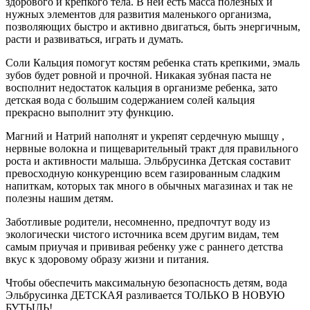
здорового и крепкого тела. В ней есть масса полезных и
нужных элементов для развития маленького организма,
позволяющих быстро и активно двигаться, быть энергичным,
расти и развиваться, играть и думать.
Соли Кальция помогут костям ребенка стать крепкими, эмаль
зубов будет ровной и прочной. Никакая зубная паста не
восполнит недостаток кальция в организме ребенка, зато
детская вода с большим содержанием солей кальция
прекрасно выполнит эту функцию.
Магний и Натрий наполнят и укрепят сердечную мышцу ,
нервные волокна и пищеварительный тракт для правильного
роста и активности малыша. Эльбрусинка Детская составит
превосходную конкуренцию всем газированным сладким
напиткам, которых так много в обычных магазинах и так не
полезны нашим детям.
Заботливые родители, несомненно, предпочтут воду из
экологически чистого источника всем другим видам, тем
самым приучая и прививая ребенку уже с раннего детства
вкус к здоровому образу жизни и питания.
Чтобы обеспечить максимальную безопасность детям, вода
Эльбрусинка ДЕТСКАЯ разливается ТОЛЬКО В НОВУЮ
БУТЫЛЬ!