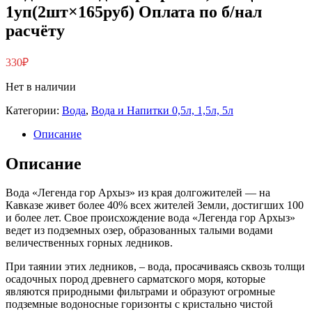
1уп(2шт×165руб) Оплата по б/нал
расчёту
330
₽
Нет в наличии
Категории:
Вода
,
Вода и Напитки 0,5л, 1,5л, 5л
Описание
Описание
Вода «Легенда гор Архыз» из края долгожителей — на
Кавказе живет более 40% всех жителей Земли, достигших 100
и более лет. Свое происхождение вода «Легенда гор Архыз»
ведет из подземных озер, образованных талыми водами
величественных горных ледников.
При таянии этих ледников, – вода, просачиваясь сквозь толщи
осадочных пород древнего сарматского моря, которые
являются природными фильтрами и образуют огромные
подземные водоносные горизонты с кристально чистой