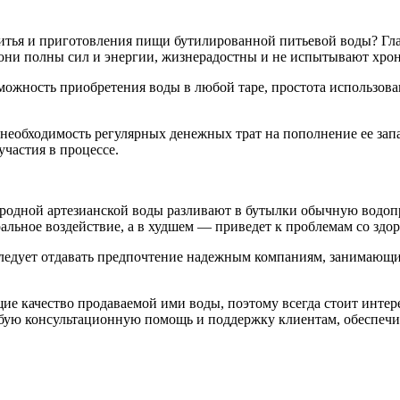
питья и приготовления пищи бутилированной питьевой воды? Гл
они полны сил и энергии, жизнерадостны и не испытывают хрон
ожность приобретения воды в любой таре, простота использован
 необходимость регулярных денежных трат на пополнение ее зап
участия в процессе.
иродной артезианской воды разливают в бутылки обычную водо
альное воздействие, а в худшем — приведет к проблемам со здор
ледует отдавать предпочтение надежным компаниям, занимающи
качество продаваемой ими воды, поэтому всегда стоит интерес
юбую консультационную помощь и поддержку клиентам, обеспеч