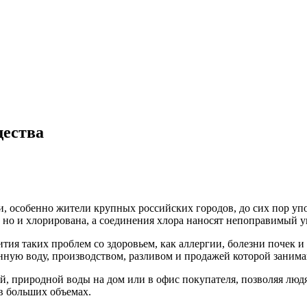
щества
и, особенно жители крупных российских городов, до сих пор упо
 но и хлорирована, а соединения хлора наносят непоправимый у
вития таких проблем со здоровьем, как аллергии, болезни почек
нную воду, производством, разливом и продажей которой заним
й, природной воды на дом или в офис покупателя, позволяя люд
в больших объемах.