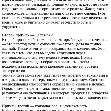
изотонические и регидратационные жидкости, которые также
содержат необходимые организму электролиты. Жажда также
сопровождается уменьшением или отсутствием слюны. Губы
становятся сухими и потрескавшимися, поскольку недостаток
воды в коже значительно снижает ее эластичность и
упругость.
Второй признак — цвет мочи
Второй признак обезвоживания, который трудно не заметить,
— это переход мочи с соломенно-желтого цвета на темно-
желтый. Также значительно сокращается ее количество. Это
связано с тем, что для выведения токсинов через
мочевыводящую систему недостаточно воды. Почки
возвращают часть воды обратно в организм, чтобы
поддерживать нормальное кровяное давление и уровень
электролитов.
Темный цвет мочи возникает из-за ее перегрузки токсинами и
отходами и является серьезным предупреждением. Состояние
обезвоживания способствует образованию камней в почках.
Однако помните, что темная моча не всегда является
результатом обезвоживания. Некоторые продукты и лекарства
также могут изменить цвет мочи и повлиять на ее количество.
Признак третий — головная боль и утомляемость
Вода, содержащаяся в спинномозговой жидкости, защищает