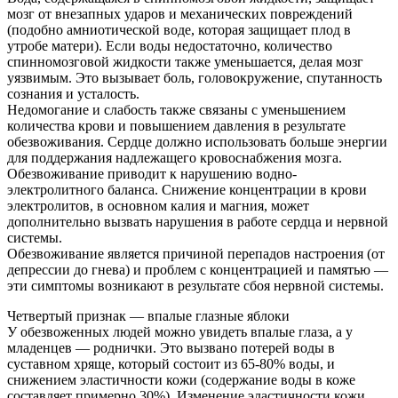
мозг от внезапных ударов и механических повреждений
(подобно амниотической воде, которая защищает плод в
утробе матери). Если воды недостаточно, количество
спинномозговой жидкости также уменьшается, делая мозг
уязвимым. Это вызывает боль, головокружение, спутанность
сознания и усталость.
Недомогание и слабость также связаны с уменьшением
количества крови и повышением давления в результате
обезвоживания. Сердце должно использовать больше энергии
для поддержания надлежащего кровоснабжения мозга.
Обезвоживание приводит к нарушению водно-
электролитного баланса. Снижение концентрации в крови
электролитов, в основном калия и магния, может
дополнительно вызвать нарушения в работе сердца и нервной
системы.
Обезвоживание является причиной перепадов настроения (от
депрессии до гнева) и проблем с концентрацией и памятью —
эти симптомы возникают в результате сбоя нервной системы.
Четвертый признак — впалые глазные яблоки
У обезвоженных людей можно увидеть впалые глаза, а у
младенцев — роднички. Это вызвано потерей воды в
суставном хряще, который состоит из 65-80% воды, и
снижением эластичности кожи (содержание воды в коже
составляет примерно 30%). Изменение эластичности кожи