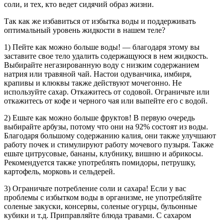
соли, и тех, кто ведет сидячий образ жизни.
Так как же избавиться от избытка воды и поддерживать
оптимальный уровень жидкости в нашем теле?
1) Пейте как можно больше воды! — благодаря этому вы
заставите свое тело удалить содержащуюся в нем жидкость.
Выбирайте негазированную воду с низким содержанием
натрия или травяной чай. Настои одуванчика, имбиря,
крапивы и клюквы также действуют мочегонно. Не
используйте сахар. Откажитесь от содовой. Ограничьте или
откажитесь от кофе и черного чая или выпейте его с водой.
2) Ешьте как можно больше фруктов! В первую очередь
выбирайте арбузы, потому что они на 92% состоят из воды.
Благодаря большому содержанию калия, они также улучшают
работу почек и стимулируют работу мочевого пузыря. Также
ешьте цитрусовые, бананы, клубнику, вишню и абрикосы.
Рекомендуется также употреблять помидоры, петрушку,
картофель, морковь и сельдерей.
3) Ограничьте потребление соли и сахара! Если у вас
проблемы с избытком воды в организме, не употребляйте
соленые закуски, консервы, соленые огурцы, бульонные
кубики и т.д. Приправляйте блюда травами. С сахаром