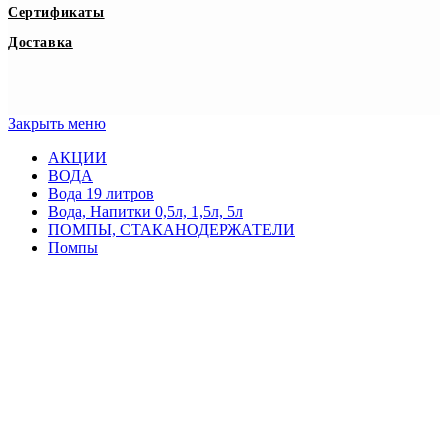
Сертификаты
Доставка
Закрыть меню
АКЦИИ
ВОДА
Вода 19 литров
Вода, Напитки 0,5л, 1,5л, 5л
ПОМПЫ, СТАКАНОДЕРЖАТЕЛИ
Помпы
Стаканодержатели
КУЛЕРЫ
Настольные кулеры
Электронные настольные кулеры
Компрессорные настольные кулеры
Напольные кулеры
Электронные напольные кулеры
Компрессорные напольные кулеры
ПОСУДА ОДНОРАЗОВАЯ
ЧАИ
Чай пакетированный