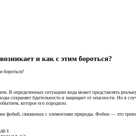
возникает и как с этим бороться?
нием. В определенных ситуациях вода может представлять реаль
воды сохраняет бдительность и защищает от опасности. Но в сл
обытием, которое его породило.
рии фобий, связанных с элементами природы. Фобии — это трев
др.);
да и т. д.);