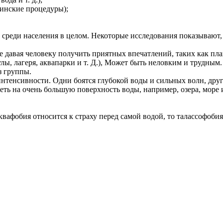
цинские процедуры);
реди населения в целом. Некоторые исследования показывают, 
не давая человеку получить приятных впечатлений, таких как пл
лы, лагеря, аквапарки и т. Д.), Может быть неловким и трудным
з группы.
интенсивности. Одни боятся глубокой воды и сильных волн, други
треть на очень большую поверхность воды, например, озера, море
квафобия относится к страху перед самой водой, то талассофоби