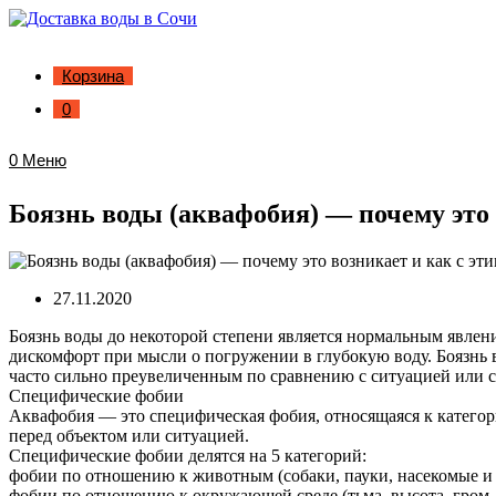
Корзина
0
0
Меню
Боязнь воды (аквафобия) — почему это 
27.11.2020
Боязнь воды до некоторой степени является нормальным явле
дискомфорт при мысли о погружении в глубокую воду. Боязнь 
часто сильно преувеличенным по сравнению с ситуацией или с
Специфические фобии
Аквафобия — это специфическая фобия, относящаяся к катего
перед объектом или ситуацией.
Специфические фобии делятся на 5 категорий:
фобии по отношению к животным (собаки, пауки, насекомые и 
фобии по отношению к окружающей среде (тьма, высота, гром, во