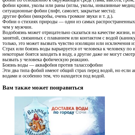
фобии крови, уколы или раны (иглы, уколы, инвазивные меди
ситуационные фобии (лифт, самолет, закрытые места);
другие фобии (микробы, очень громкие звуки и т. д.).
Фобии о стихиях природы — одни из самых распространенных с
чем у мужчин.
Водобоязнь может отрицательно сказаться на качестве жизни, 
занятий, связанных с плаванием или контактом с водой (канику
только, это может вызвать чувство изоляции или исключения и
Страх или боязнь воды варьируется от человека к человеку по 
некоторые боятся заходить в воду, а другие даже не могут смо
вызвать у человека фобическую реакцию.
Боязнь воды — аквафобия против талассофобии
Эти два типа фобий имеют общий страх перед водой, но если а
водами и особенно тем, что находится под водой.
Вам также может понравиться