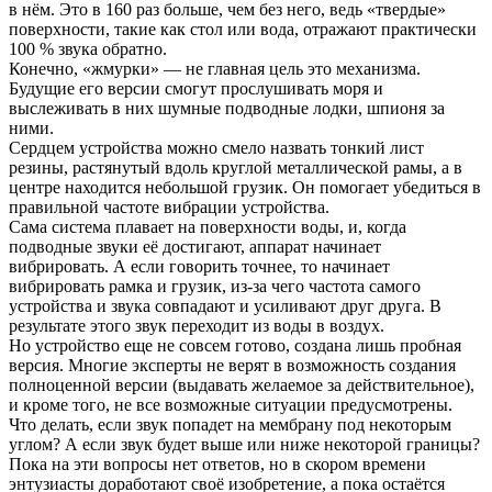
в нём. Это в 160 раз больше, чем без него, ведь «твердые»
поверхности, такие как стол или вода, отражают практически
100 % звука обратно.
Конечно, «жмурки» — не главная цель это механизма.
Будущие его версии смогут прослушивать моря и
выслеживать в них шумные подводные лодки, шпионя за
ними.
Сердцем устройства можно смело назвать тонкий лист
резины, растянутый вдоль круглой металлической рамы, а в
центре находится небольшой грузик. Он помогает убедиться в
правильной частоте вибрации устройства.
Сама система плавает на поверхности воды, и, когда
подводные звуки её достигают, аппарат начинает
вибрировать. А если говорить точнее, то начинает
вибрировать рамка и грузик, из-за чего частота самого
устройства и звука совпадают и усиливают друг друга. В
результате этого звук переходит из воды в воздух.
Но устройство еще не совсем готово, создана лишь пробная
версия. Многие эксперты не верят в возможность создания
полноценной версии (выдавать желаемое за действительное),
и кроме того, не все возможные ситуации предусмотрены.
Что делать, если звук попадет на мембрану под некоторым
углом? А если звук будет выше или ниже некоторой границы?
Пока на эти вопросы нет ответов, но в скором времени
энтузиасты доработают своё изобретение, а пока остаётся